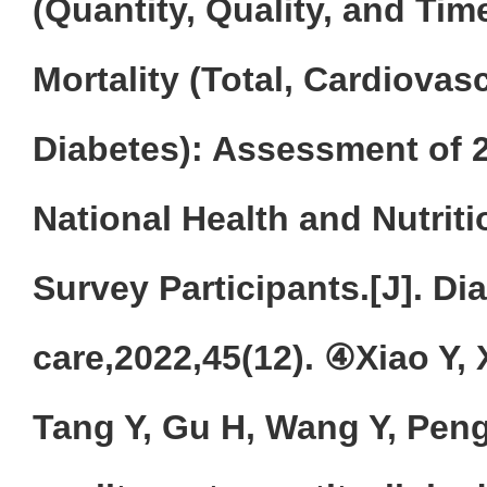
(Quantity, Quality, and Tim
Mortality (Total, Cardiovas
Diabetes): Assessment of 
National Health and Nutrit
Survey Participants.[J]. Di
care,2022,45(12). ④Xiao Y, 
Tang Y, Gu H, Wang Y, Pen