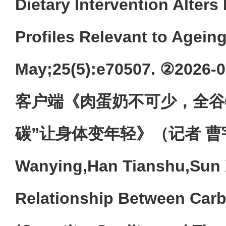
Dietary Intervention Alters
Profiles Relevant to Ageing
May;25(5):e70507. ②20
客户端《肉蛋奶不可少，全谷
碳”让身体变年轻》（记者 曹宇
Wanying,Han Tianshu,Sun Xi
Relationship Between Carb