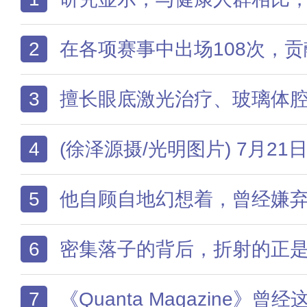
2
在各项赛事中出场108次，贡献了43粒进球和45次助
3
擅长眼底激光治疗、玻璃体腔注药等各类眼底内科治疗；毕业于新加坡国立大学医学院，并于美国约翰·霍普金斯大学获得博士学位；曾任新加坡全国眼科中心医学主任兼眼科教授、新保集团SingHealth副
4
(徐泽源摄/光明图片) 7月21日，在安徽省合肥市庐江县白湖镇中心小学，返乡大学生志愿者积极参加暑期关爱留守儿童活动
5
他自顾自地幻想着，曾经嫌弃自己的女神，在看到他如
6
密集落子的背后，折射的正是广深港澳科技创新走廊从概念走向实景、从蓝图长成生态的近十年历程—— 2017年，《广深科技创新
7
《Quanta Magazine》曾经这样形容：调和分析中