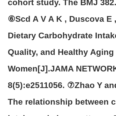
cohort study. The BMJ 382.
⑥Scd A V A K , Duscova E ,
Dietary Carbohydrate Intak
Quality, and Healthy Aging 
Women[J].JAMA NETWORK 
8(5):e2511056. ⑦Zhao Y an
The relationship between 