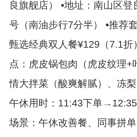
良旗舰店） •地址：南山区登良
号（南油步行7分半） •推荐
甄选经典双人餐¥129（7.1折） 
点：虎皮锅包肉（虎皮纹理+
情大拌菜（酸爽解腻）、冻梨
午休用时：11:43下单→12:3
场景：午休改善餐、同事拼单